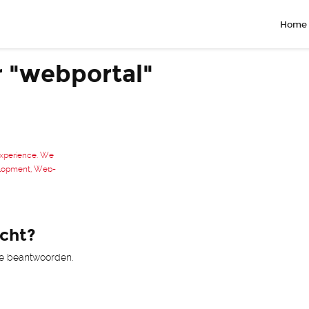
Home
r "webportal"
 experience. We
velopment, Web-
ocht?
 te beantwoorden.