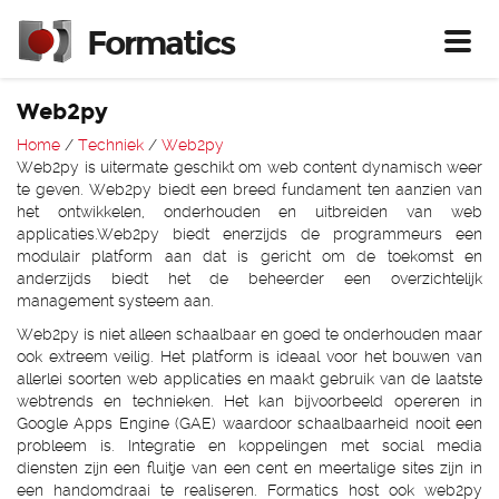
Formatics
Toggl
Web2py
Home
/
Techniek
/
Web2py
Web2py is uitermate geschikt om web content dynamisch weer
te geven. Web2py biedt een breed fundament ten aanzien van
het ontwikkelen, onderhouden en uitbreiden van web
applicaties.Web2py biedt enerzijds de programmeurs een
modulair platform aan dat is gericht om de toekomst en
anderzijds biedt het de beheerder een overzichtelijk
management systeem aan.
Web2py is niet alleen schaalbaar en goed te onderhouden maar
ook extreem veilig. Het platform is ideaal voor het bouwen van
allerlei soorten web applicaties en maakt gebruik van de laatste
webtrends en technieken. Het kan bijvoorbeeld opereren in
Google Apps Engine (GAE) waardoor schaalbaarheid nooit een
probleem is. Integratie en koppelingen met social media
diensten zijn een fluitje van een cent en meertalige sites zijn in
een handomdraai te realiseren. Formatics host ook web2py